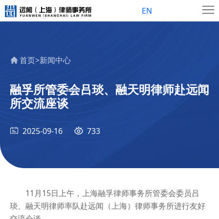
首
EN
页
关
于
新
首页
>
新闻中心
我
闻
精
融孚所管委会吕琰、融天明律师赴远闻
们
中
英
所交流座谈
联
心
团
系
2025-09-16
733
体
我
们
11月15日上午，上海融孚律师事务所管委会委员吕
琰、融天明律师率队赴远闻（上海）律师事务所进行友好
交流会谈。