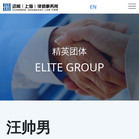
首
EN
页
关
于
新
精英团体
我
闻
精
们
ELITE GROUP
中
英
联
心
团
系
体
我
们
汪帅男