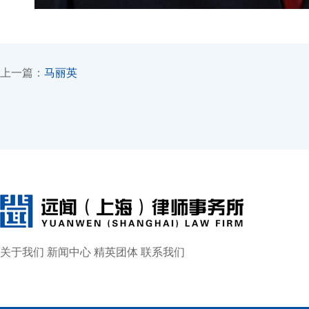
上一篇：
马丽英
关于我们
新闻中心
精英团体
联系我们