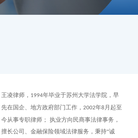
王凌律师，
年毕业于苏州大学法学院，早
1994
先在国企、地方政府部门工作，
年
月起至
2002
8
今从事专职律师； 执业方向民商事法律事务，
擅长公司、金融保险领域法律服务，秉持“诚