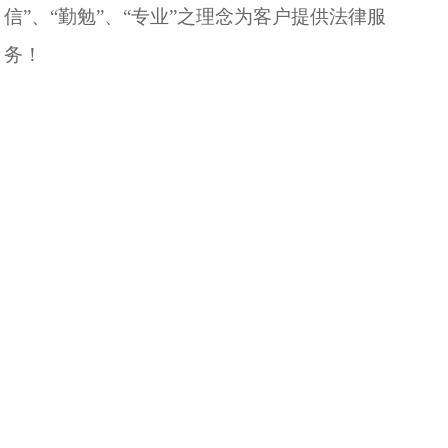
信”、“勤勉”、“专业”之理念为客户提供法律服
务！