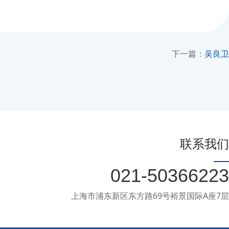
下一篇：
吴良卫
联系我们
021-50366223
上海市浦东新区东方路69号裕景国际A座7层