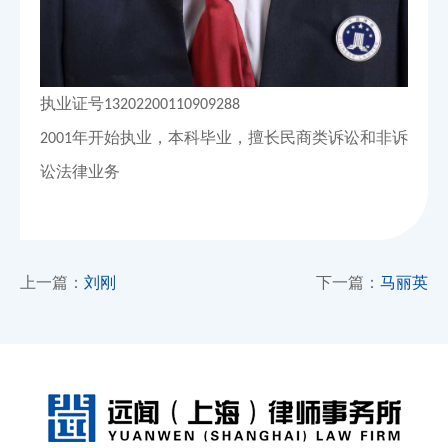
执业证号
13202200110909288
年开始执业，本科毕业，擅长民商类诉讼和非诉
2001
讼法律业务
上一篇：
刘刚
下一篇：
马丽英