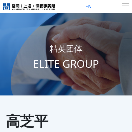
首
EN
页
关
于
新
精英团体
我
闻
精
们
ELITE GROUP
中
英
联
心
团
系
体
我
们
高芝平