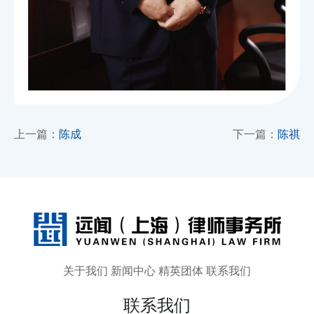
上一篇：
陈成
下一篇：
陈祺
关于我们
新闻中心
精英团体
联系我们
联系我们