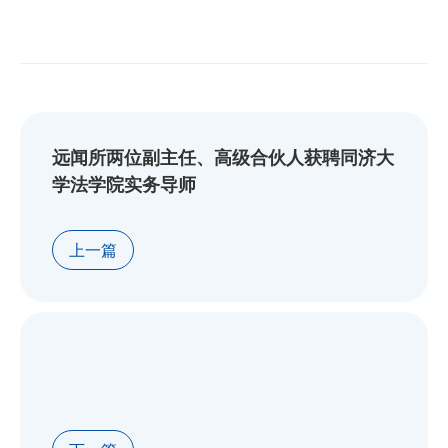
远闻所两位副主任、高级合伙人获聘同济大
学法学院实务导师
上一篇