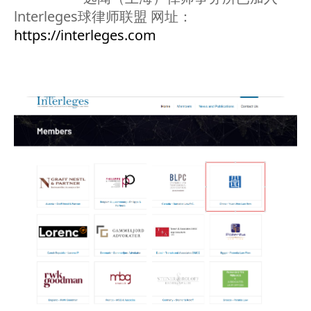
lnterleges球律师联盟 网址：
https://interleges.com